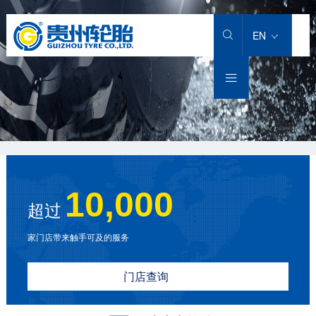
产品中心
卡客车轮胎
工程机械轮胎
工业车辆轮胎
农业机械轮胎
解决方案
匠心智造
服务支持
投资者关系
新闻中心
关于我们
加入贵轮
EN

卡客车轮胎
轻型载重货车轮胎
铲运机重型自卸车
实心轮胎
大型农业子午胎
卡客车轮胎
科研实力
售后服务
公司公告
新闻动态
公司介绍
社会招聘

工程机械轮胎
载重货车轮胎
堆高机
充气斜交工业轮胎
小型农业子午胎
工程机械轮胎
技术创新
轮胎小常识
股价信息
专题专栏
集团品牌
人才理念
工业车辆轮胎
客运汽车轮胎
龙门吊
充气全钢工业轮胎
小型农业斜交轮胎
工业车辆轮胎
科研团队
下载专区
招标/比选公告
公司荣誉
我在贵轮
农业机械轮胎
城市轨道交通轮胎
正面吊
大型农业斜交轮胎
农业轮胎
科研专利
销售服务热线
发展历程
运架一体机
智慧轮胎
社会责任
10,000
超过
灯塔基金
家门店带来触手可及的服务