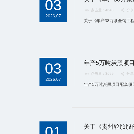
03
点击量：4648
分享


2026,07
关于《年产38万条全钢工
03
点击量：3599
分享


2026,07
年产5万吨炭黑项目配套项目
关于《贵州轮胎股
01