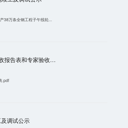
8万条全钢工程子午线轮...
年产5万吨炭黑项目配套项目（二期）（发电机厂房）竣工环境保护验收报告表和专家验收意见
pdf
工及调试公示