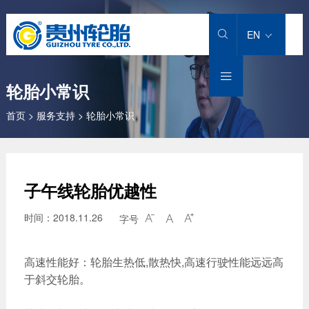
产品中心
卡客车轮胎
工程机械轮胎
工业车辆轮胎
农业机械轮胎
解决方案
匠心智造
服务支持
投资者关系
新闻中心
关于我们
加入贵轮
EN

卡客车轮胎
轻型载重货车轮胎
铲运机重型自卸车
实心轮胎
大型农业子午胎
卡客车轮胎
科研实力
售后服务
公司公告
新闻动态
公司介绍
社会招聘

轮胎小常识
工程机械轮胎
载重货车轮胎
堆高机
充气斜交工业轮胎
小型农业子午胎
工程机械轮胎
技术创新
轮胎小常识
股价信息
专题专栏
集团品牌
人才理念
首页
>
服务支持
>
轮胎小常识
工业车辆轮胎
客运汽车轮胎
龙门吊
充气全钢工业轮胎
小型农业斜交轮胎
工业车辆轮胎
科研团队
下载专区
招标/比选公告
公司荣誉
我在贵轮
农业机械轮胎
城市轨道交通轮胎
正面吊
大型农业斜交轮胎
农业轮胎
科研专利
销售服务热线
发展历程
子午线轮胎优越性
运架一体机
智慧轮胎
社会责任
时间：2018.11.26
灯塔基金
字号



高速性能好：轮胎生热低,散热快,高速行驶性能远远高
于斜交轮胎。