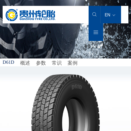
产品中心
卡客车轮胎
工程机械轮胎
工业车辆轮胎
农业机械轮胎
解决方案
匠心智造
服务支持
投资者关系
新闻中心
关于我们
加入贵轮
EN

卡客车轮胎
轻型载重货车轮胎
铲运机重型自卸车
实心轮胎
大型农业子午胎
卡客车轮胎
科研实力
售后服务
公司公告
新闻动态
公司介绍
社会招聘

工程机械轮胎
载重货车轮胎
堆高机
充气斜交工业轮胎
小型农业子午胎
工程机械轮胎
技术创新
轮胎小常识
股价信息
专题专栏
集团品牌
人才理念
工业车辆轮胎
客运汽车轮胎
龙门吊
充气全钢工业轮胎
小型农业斜交轮胎
工业车辆轮胎
科研团队
下载专区
招标/比选公告
公司荣誉
我在贵轮
概述
参数
常识
案例
D61D
农业机械轮胎
城市轨道交通轮胎
正面吊
大型农业斜交轮胎
农业轮胎
科研专利
销售服务热线
发展历程
运架一体机
智慧轮胎
社会责任
灯塔基金