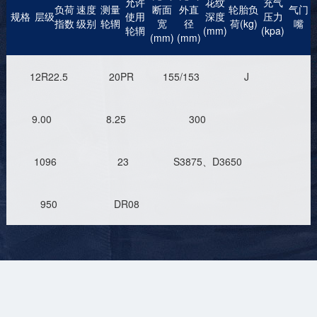
允许
花纹
充气
负荷
速度
测量
断面
外直
轮胎负
气门
规格
层级
使用
深度
压力
指数
级别
轮辋
宽
径
荷(kg)
嘴
轮辋
(mm)
(kpa)
(mm)
(mm)
12R22.5
20PR
155/153
J
9.00
8.25
300
1096
23
S3875、D3650
950
DR08