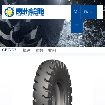
产品中心
卡客车轮胎
工程机械轮胎
工业车辆轮胎
农业机械轮胎
解决方案
匠心智造
服务支持
投资者关系
新闻中心
关于我们
加入贵轮
EN

卡客车轮胎
轻型载重货车轮胎
铲运机重型自卸车
实心轮胎
大型农业子午胎
卡客车轮胎
科研实力
售后服务
公司公告
新闻动态
公司介绍
社会招聘

工程机械轮胎
载重货车轮胎
堆高机
充气斜交工业轮胎
小型农业子午胎
工程机械轮胎
技术创新
轮胎小常识
股价信息
专题专栏
集团品牌
人才理念
工业车辆轮胎
客运汽车轮胎
龙门吊
充气全钢工业轮胎
小型农业斜交轮胎
工业车辆轮胎
科研团队
下载专区
招标/比选公告
公司荣誉
我在贵轮
概述
参数
案例
GBIND31
农业机械轮胎
城市轨道交通轮胎
正面吊
大型农业斜交轮胎
农业轮胎
科研专利
销售服务热线
发展历程
运架一体机
智慧轮胎
社会责任
灯塔基金