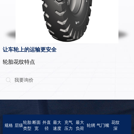
让车轮上的运输更安全
轮胎花纹特点
我要询价

轮胎
断面
外直
最大
充气
最大
花纹
规格
层级
轮辋
气门嘴
类型
宽
径
速度
压力
负荷
深