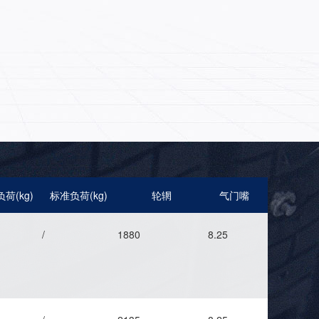
荷(kg)
标准负荷(kg)
轮辋
气门嘴
/
1880
8.25