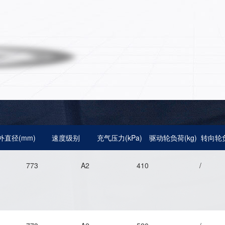
外直径(mm)
速度级别
充气压力(kPa)
驱动轮负荷(kg)
转向轮负
773
A2
410
/