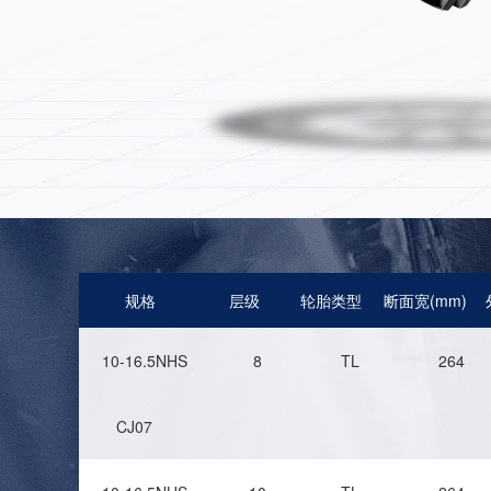
规格
层级
轮胎类型
断面宽(mm)
10-16.5NHS
8
TL
264
CJ07