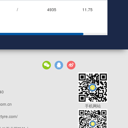
/
4935
11.75



40
com.cn
手机网站
ztyre.com/