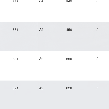
773
A2
520
/
831
A2
450
/
831
A2
550
/
921
A2
620
/