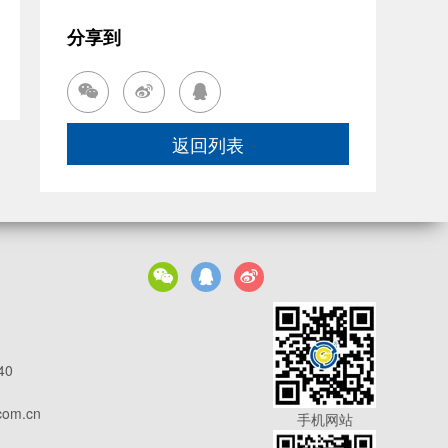
分享到






40
com.cn
手机网站