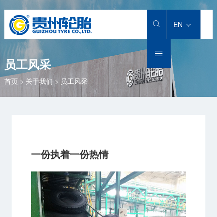
产品中心
卡客车轮胎
工程机械轮胎
工业车辆轮胎
农业机械轮胎
解决方案
匠心智造
服务支持
投资者关系
新闻中心
关于我们
加入贵轮
EN

卡客车轮胎
轻型载重货车轮胎
铲运机重型自卸车
实心轮胎
大型农业子午胎
卡客车轮胎
科研实力
售后服务
公司公告
新闻动态
公司介绍
社会招聘

员工风采
工程机械轮胎
载重货车轮胎
堆高机
充气斜交工业轮胎
小型农业子午胎
工程机械轮胎
技术创新
轮胎小常识
股价信息
专题专栏
集团品牌
人才理念
首页
>
关于我们
>
员工风采
工业车辆轮胎
客运汽车轮胎
龙门吊
充气全钢工业轮胎
小型农业斜交轮胎
工业车辆轮胎
科研团队
下载专区
招标/比选公告
公司荣誉
我在贵轮
农业机械轮胎
城市轨道交通轮胎
正面吊
大型农业斜交轮胎
农业轮胎
科研专利
销售服务热线
发展历程
运架一体机
智慧轮胎
社会责任
一份执着一份热情
灯塔基金